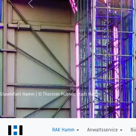
Zurück
Glaselefant Hamm | © Thorsten Hübner, Stadt Hamm
Downloads
RAK Hamm
Anwaltsservice
Bü