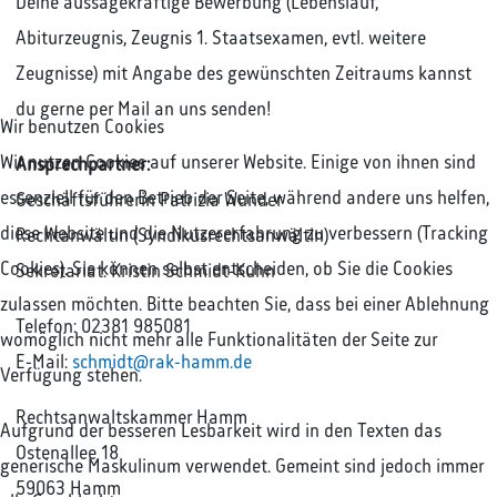
Deine aussagekräftige Bewerbung (Lebenslauf,
Abiturzeugnis, Zeugnis 1. Staatsexamen, evtl. weitere
Zeugnisse) mit Angabe des gewünschten Zeitraums kannst
du gerne per Mail an uns senden!
Wir benutzen Cookies
Wir nutzen Cookies auf unserer Website. Einige von ihnen sind
Ansprechpartner:
essenziell für den Betrieb der Seite, während andere uns helfen,
Geschäftsführerin Patrizia Wunder
diese Website und die Nutzererfahrung zu verbessern (Tracking
Rechtanwältin (Syndikusrechtsanwältin)
Cookies). Sie können selbst entscheiden, ob Sie die Cookies
Sekretariat: Kristin Schmidt-Kuhn
zulassen möchten. Bitte beachten Sie, dass bei einer Ablehnung
Telefon: 02381 985081
womöglich nicht mehr alle Funktionalitäten der Seite zur
E-Mail:
schmidt@rak-hamm.de
Verfügung stehen.
Rechtsanwaltskammer Hamm
Aufgrund der besseren Lesbarkeit wird in den Texten das
Ostenallee 18
generische Maskulinum verwendet. Gemeint sind jedoch immer
59063 Hamm