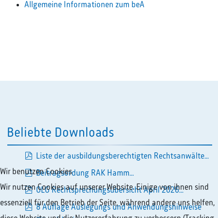
Allgemeine Informationen zum beA
Beliebte Downloads
Liste der ausbildungsberechtigten Rechtsanwälte...
pdf
Wir benutzen Cookies
Beitragsordung RAK Hamm...
pdf
Wir nutzen Cookies auf unserer Website. Einige von ihnen sind
OLG Rechtsprechungsübersicht April 2026...
essenziell für den Betrieb der Seite, während andere uns helfen,
pdf
8 Auflage Auslegungs und Anwendungshinweise