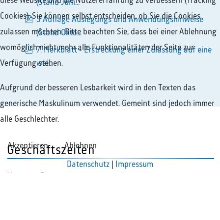
diese Website und die Nutzererfahrung zu verbessern (Tracking
pdf
(Stand Juni...
Cookies). Sie können selbst entscheiden, ob Sie die Cookies
3 Auflage Auslegungs und Anwendungshinweise
zulassen möchten. Bitte beachten Sie, dass bei einer Ablehnung
pdf
(Stand Okto...
womöglich nicht mehr alle Funktionalitäten der Seite zur
7. Merkblatt - Erstreckung einer Zulassung auf eine
pdf
Verfügung stehen.
wei...
Aufgrund der besseren Lesbarkeit wird in den Texten das
generische Maskulinum verwendet. Gemeint sind jedoch immer
alle Geschlechter.
Akzeptieren
Ablehnen
Geschäftszeiten
Datenschutz
|
Impressum
Montag - Donnerstag
08:00 - 13:00 Uhr
13:30 - 16:30 Uhr