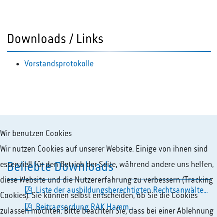
Downloads / Links
Vorstandsprotokolle
Wir benutzen Cookies
Wir nutzen Cookies auf unserer Website. Einige von ihnen sind
essenziell für den Betrieb der Seite, während andere uns helfen,
Beliebte Downloads
diese Website und die Nutzererfahrung zu verbessern (Tracking
Liste der ausbildungsberechtigten Rechtsanwälte...
Cookies). Sie können selbst entscheiden, ob Sie die Cookies
pdf
Beitragsordung RAK Hamm...
zulassen möchten. Bitte beachten Sie, dass bei einer Ablehnung