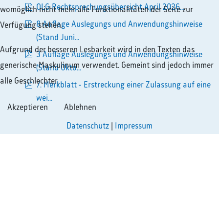
pdf
OLG Rechtsprechungsübersicht April 2026...
womöglich nicht mehr alle Funktionalitäten der Seite zur
pdf
8 Auflage Auslegungs und Anwendungshinweise
Verfügung stehen.
pdf
(Stand Juni...
Aufgrund der besseren Lesbarkeit wird in den Texten das
3 Auflage Auslegungs und Anwendungshinweise
generische Maskulinum verwendet. Gemeint sind jedoch immer
pdf
(Stand Okto...
alle Geschlechter.
7. Merkblatt - Erstreckung einer Zulassung auf eine
pdf
wei...
Akzeptieren
Ablehnen
Datenschutz
|
Impressum
Geschäftszeiten
Montag - Donnerstag