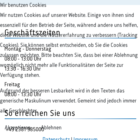
Wir benutzen Cookies
Wir nutzen Cookies auf unserer Website. Einige von ihnen sind
essenziell für den Betrieb der Seite, während andere uns helfen,
Geschäftszeiten
diese Website und die Nutzererfahrung zu verbessern (Tracking
Cookies). Sie können selbst entscheiden, ob Sie die Cookies
Montag - Donnerstag
zulassen möchten. Bitte beachten Sie, dass bei einer Ablehnung
08:00 - 13:00 Uhr
womöglich nicht mehr alle Funktionalitäten der Seite zur
13:30 - 16:30 Uhr
Verfügung stehen.
Freitag
Aufgrund der besseren Lesbarkeit wird in den Texten das
08:00 - 13:30 Uhr
generische Maskulinum verwendet. Gemeint sind jedoch immer
alle Geschlechter.
So erreichen Sie uns
Akzeptieren
Ablehnen
+49 2381 985000
Datenschutz
|
Impressum