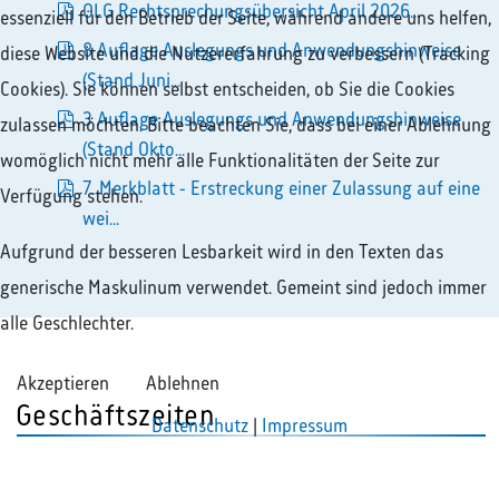
pdf
OLG Rechtsprechungsübersicht April 2026...
essenziell für den Betrieb der Seite, während andere uns helfen,
pdf
8 Auflage Auslegungs und Anwendungshinweise
diese Website und die Nutzererfahrung zu verbessern (Tracking
pdf
(Stand Juni...
Cookies). Sie können selbst entscheiden, ob Sie die Cookies
3 Auflage Auslegungs und Anwendungshinweise
zulassen möchten. Bitte beachten Sie, dass bei einer Ablehnung
pdf
(Stand Okto...
womöglich nicht mehr alle Funktionalitäten der Seite zur
7. Merkblatt - Erstreckung einer Zulassung auf eine
Verfügung stehen.
pdf
wei...
Aufgrund der besseren Lesbarkeit wird in den Texten das
generische Maskulinum verwendet. Gemeint sind jedoch immer
alle Geschlechter.
Akzeptieren
Ablehnen
Geschäftszeiten
Datenschutz
|
Impressum
Montag - Donnerstag