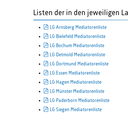
Listen der in den jeweiligen 
pdf
LG Arnsberg Mediatorenliste
pdf
LG Bielefeld Mediatorenliste
pdf
LG Bochum Mediatorenliste
pdf
LG Detmold Mediatorenliste
pdf
LG Dortmund Mediatorenliste
pdf
LG Essen Mediatorenliste
pdf
LG Hagen Mediatorenliste
pdf
LG Münster Mediatorenliste
pdf
LG Paderborn Mediatorenliste
pdf
LG Siegen Mediatorenliste