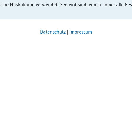
pdf
ische Maskulinum verwendet. Gemeint sind jedoch immer alle Ges
Datenschutz
|
Impressum
rreichen Sie uns
Unsere Anschrift
381 985000
Rechtsanwaltskammer Hamm
Ostenallee 18
rak-hamm.de
59063 Hamm