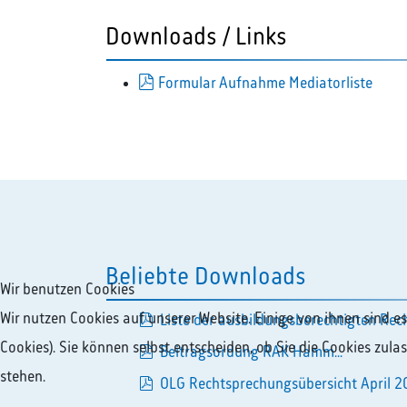
Downloads / Links
pdf
Formular Aufnahme Mediatorliste
Beliebte Downloads
Wir benutzen Cookies
Wir nutzen Cookies auf unserer Website. Einige von ihnen sind e
Liste der ausbildungsberechtigten Rech
pdf
Cookies). Sie können selbst entscheiden, ob Sie die Cookies zul
Beitragsordung RAK Hamm...
pdf
stehen.
OLG Rechtsprechungsübersicht April 20