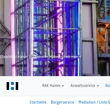
Glaselefant Hamm | © Thorsten Hübner, Stadt Hamm
Downloads
RAK Hamm
Anwaltsservice
Bü
Startseite
Bürgerservice
Mediation / Liste