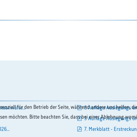
pdf
ssenziell für den Betrieb der Seite, während andere uns helfen, 
tsanwälte...
8 Auflage Auslegungs un
pdf
assen möchten. Bitte beachten Sie, dass bei einer Ablehnung womö
3 Auflage Auslegungs un
pdf
26...
7. Merkblatt - Erstreckun