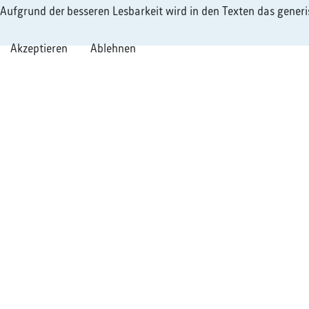
Aufgrund der besseren Lesbarkeit wird in den Texten das gener
Akzeptieren
Ablehnen
Geschäftszeiten
So e
Montag - Donnerstag
+49 2
08:00 - 13:00 Uhr
info@
13:30 - 16:30 Uhr
Freitag
08:00 - 13:30 Uhr