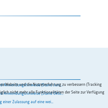
diese Website und die Nutzererfahrung zu verbessern (Tracking
d Anwendungshinweise (Stand Juni...
glich nicht mehr alle Funktionalitäten der Seite zur Verfügung
d Anwendungshinweise (Stand Okto...
g einer Zulassung auf eine wei...