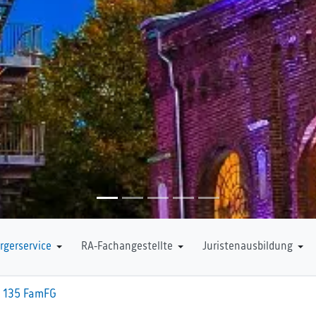
rgerservice
RA-Fachangestellte
Juristenausbildung
 § 135 FamFG