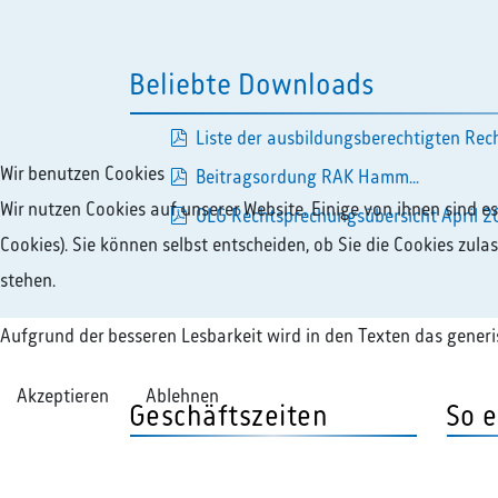
Beliebte Downloads
Liste der ausbildungsberechtigten Rech
pdf
Wir benutzen Cookies
Beitragsordung RAK Hamm...
pdf
Wir nutzen Cookies auf unserer Website. Einige von ihnen sind e
OLG Rechtsprechungsübersicht April 20
Cookies). Sie können selbst entscheiden, ob Sie die Cookies zul
stehen.
Aufgrund der besseren Lesbarkeit wird in den Texten das gener
Akzeptieren
Ablehnen
Geschäftszeiten
So e
Montag - Donnerstag
+49 2