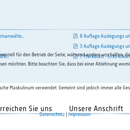
pdf
tsanwälte...
8 Auflage Auslegungs un
pdf
3 Auflage Auslegungs un
pdf
ssenziell für den Betrieb der Seite, während andere uns helfen, 
26...
7. Merkblatt - Erstreckun
assen möchten. Bitte beachten Sie, dass bei einer Ablehnung womö
pdf
ische Maskulinum verwendet. Gemeint sind jedoch immer alle Ges
rreichen Sie uns
Unsere Anschrift
Datenschutz
|
Impressum
381 985000
Rechtsanwaltskammer Hamm