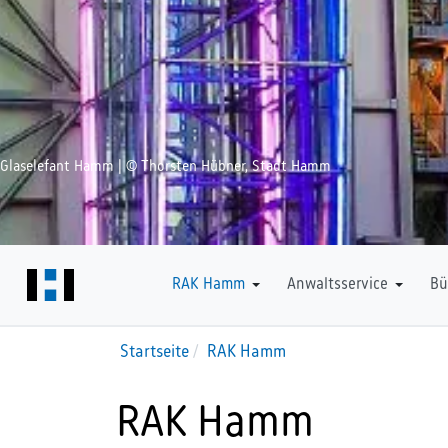
Glaselefant Hamm | © Thorsten Hübner, Stadt Hamm
Downloads
RAK Hamm
Anwaltsservice
Bü
Startseite
RAK Hamm
RAK Hamm