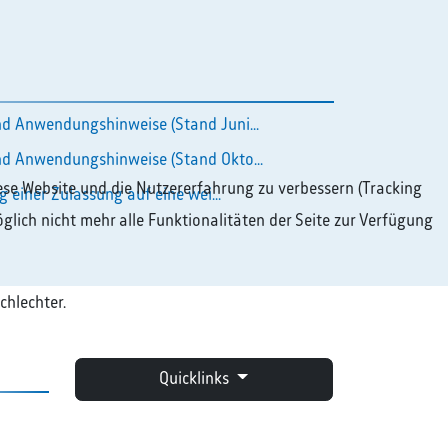
d Anwendungshinweise (Stand Juni...
d Anwendungshinweise (Stand Okto...
diese Website und die Nutzererfahrung zu verbessern (Tracking
g einer Zulassung auf eine wei...
glich nicht mehr alle Funktionalitäten der Seite zur Verfügung
chlechter.
Quicklinks