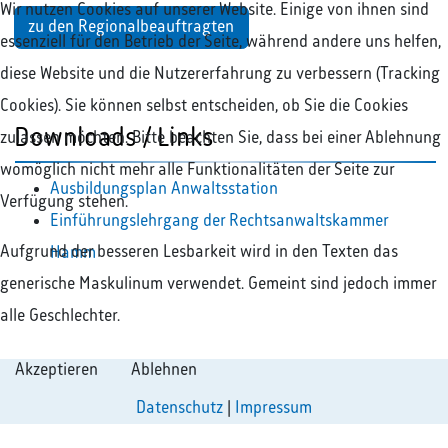
Wir nutzen Cookies auf unserer Website. Einige von ihnen sind
zu den Regionalbeauftragten
essenziell für den Betrieb der Seite, während andere uns helfen,
diese Website und die Nutzererfahrung zu verbessern (Tracking
Cookies). Sie können selbst entscheiden, ob Sie die Cookies
Downloads / Links
zulassen möchten. Bitte beachten Sie, dass bei einer Ablehnung
womöglich nicht mehr alle Funktionalitäten der Seite zur
Ausbildungsplan Anwaltsstation
Verfügung stehen.
Einführungslehrgang der Rechtsanwaltskammer
Aufgrund der besseren Lesbarkeit wird in den Texten das
Hamm
generische Maskulinum verwendet. Gemeint sind jedoch immer
alle Geschlechter.
Akzeptieren
Ablehnen
Datenschutz
|
Impressum