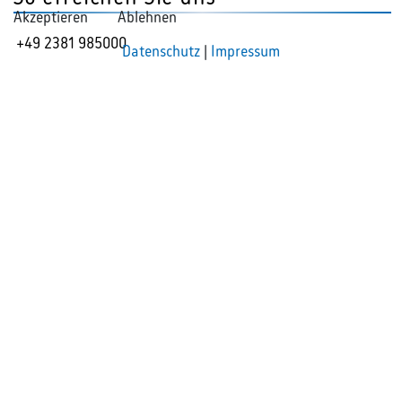
Akzeptieren
Ablehnen
+49 2381 985000
Datenschutz
|
Impressum
info@rak-hamm.de
Unsere Anschrift
Rechtsanwaltskammer Hamm
Ostenallee 18
59063 Hamm