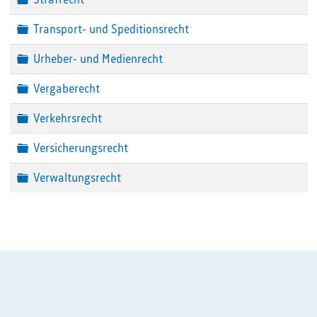
Ordner
Transport- und Speditionsrecht
Ordner
Urheber- und Medienrecht
Ordner
Vergaberecht
Ordner
Verkehrsrecht
Ordner
Versicherungsrecht
Ordner
Verwaltungsrecht