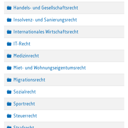
Ordner
Handels- und Gesellschaftsrecht
Ordner
Insolvenz- und Sanierungsrecht
Ordner
Internationales Wirtschaftsrecht
Ordner
IT-Recht
Ordner
Medizinrecht
Ordner
Miet- und Wohnungseigentumsrecht
Ordner
Migrationsrecht
Ordner
Sozialrecht
Ordner
Sportrecht
Ordner
Steuerrecht
Ordner
Strafrecht