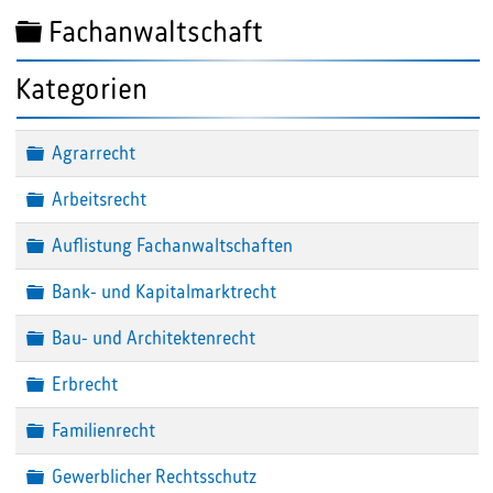
Ordner
Fachanwaltschaft
Kategorien
Ordner
Agrarrecht
Ordner
Arbeitsrecht
Ordner
Auflistung Fachanwaltschaften
Ordner
Bank- und Kapitalmarktrecht
Ordner
Bau- und Architektenrecht
Ordner
Erbrecht
Ordner
Familienrecht
Ordner
Gewerblicher Rechtsschutz