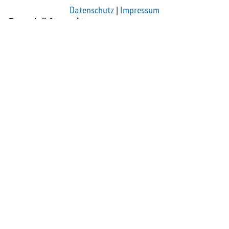
Datenschutz
|
Impressum
Geschäftszeiten
Montag - Donnerstag
08:00 - 13:00 Uhr
13:30 - 16:30 Uhr
Freitag
08:00 - 13:30 Uhr
So erreichen Sie uns
+49 2381 985000
info@rak-hamm.de