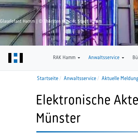
Glaselefant Hamm | © Thorsten Hübner, Stadt Hamm
Downloads
RAK Hamm
Anwaltsservice
Bü
Startseite
Anwaltsservice
Aktuelle Meldun
Elektronische Akt
Münster