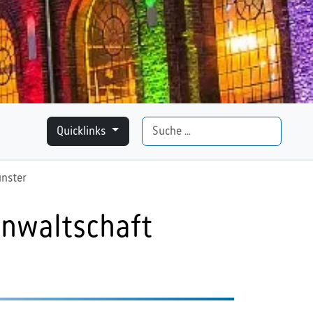
Suchen
Quicklinks
ünster
anwaltschaft