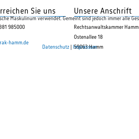
rreichen Sie uns
Unsere Anschrift
ische Maskulinum verwendet. Gemeint sind jedoch immer alle Ges
381 985000
Rechtsanwaltskammer Hamm
Ostenallee 18
rak-hamm.de
59063 Hamm
Datenschutz
|
Impressum
n das generische Maskulinum verwendet.