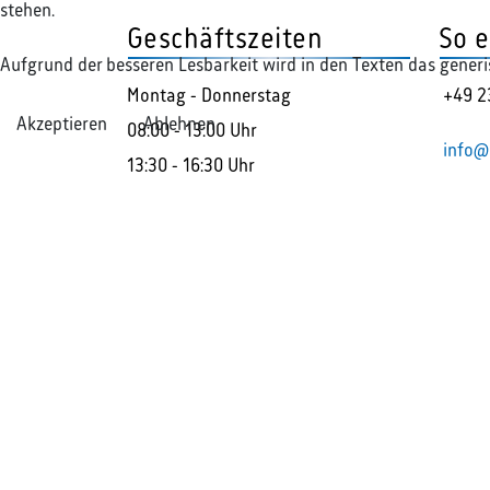
stehen.
Geschäftszeiten
So e
Aufgrund der besseren Lesbarkeit wird in den Texten das gener
Montag - Donnerstag
+49 2
Akzeptieren
Ablehnen
08:00 - 13:00 Uhr
info@
13:30 - 16:30 Uhr
Freitag
08:00 - 13:30 Uhr
Aufgrund der besseren Lesbarkeit wird in den Texte